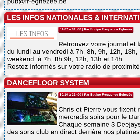
pub@fr-eghezee.be
LES INFOS NATIONALES & INTERNAT
01/07 à 01h00
| Par
Equipe Fréquence Eghezée
Retrouvez votre journal et 
du lundi au vendredi à 7h, 8h, 9h, 12h, 13h, 
weekend, à 7h, 8h 9h, 12h, 13h et 14h.
Restez informés sur votre radio de proximité
DANCEFLOOR SYSTEM
30/10 à 21h00
| Par
Equipe Fréquence Eghezée
Chris et Pierre vous fixent
mercredis soirs pour le Da
Chaque semaine 3 Deejays 
des sons club en direct derrière nos platines