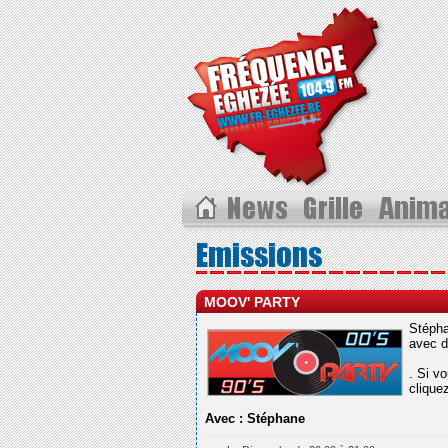
MOOV' PARTY
Stépha
avec d
. Si v
cliquez
Avec :
Stéphane