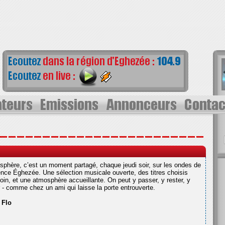
’sphère, c’est un moment partagé, chaque jeudi soir, sur les ondes de
nce Éghezée. Une sélection musicale ouverte, des titres choisis
oin, et une atmosphère accueillante. On peut y passer, y rester, y
r - comme chez un ami qui laisse la porte entrouverte.
:
Flo